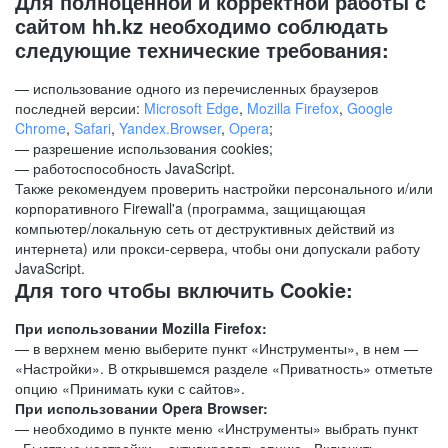
Для полноценной и корректной работы с
сайтом hh.kz необходимо соблюдать
следующие технические требования:
— использование одного из перечисленных браузеров
последней версии:
Microsoft Edge
,
Mozilla Firefox
,
Google
Chrome
,
Safari
,
Yandex.Browser
,
Opera
;
— разрешение использования cookies;
— работоспособность JavaScript.
Также рекомендуем проверить настройки персонального и/или
корпоративного Firewall'a (программа, защищающая
компьютер/локальную сеть от деструктивных действий из
интернета) или прокси-сервера, чтобы они допускали работу
JavaScript.
Для того чтобы включить Cookie:
При использовании Mozilla Firefox:
— в верхнем меню выберите пункт «Инструменты», в нем —
«Настройки». В открывшемся разделе «Приватность» отметьте
опцию «Принимать куки с сайтов».
При использовании Opera Browser:
— необходимо в пункте меню «Инструменты» выбрать пункт