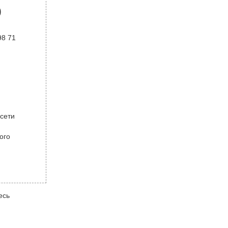
р
98 71
 сети
ого
есь