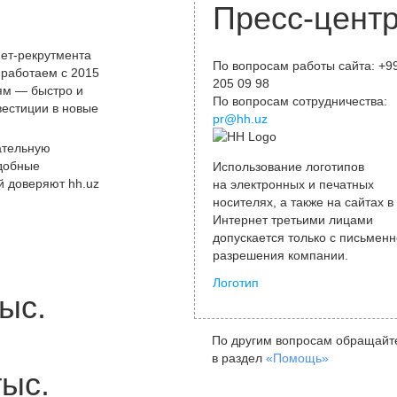
Пресс-цент
ет-рекрутмента
По вопросам работы сайта: +9
 работаем с 2015
205 09 98
лям — быстро и
По вопросам сотрудничества:
вестиции в новые
pr@hh.uz
ательную
удобные
Использование логотипов
й доверяют hh.uz
на электронных и печатных
носителях, а также на сайтах в
Интернет третьими лицами
допускается только с письменн
разрешения компании.
Логотип
ыс.
По другим вопросам обращайт
в раздел
«Помощь»
тыс.