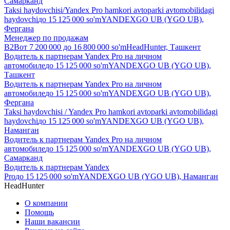
Самарканд
Taksi haydovchisi/Yandex Pro hamkori avtoparki avtomobilidagi
haydovchi
до
15 125 000
so'm
YANDEXGO UB (YGO UB),
Фергана
Менеджер по продажам
B2B
от
7 200 000
до
16 800 000
so'm
HeadHunter, Ташкент
Водитель к партнерам Yandex Pro на личном
автомобиле
до
15 125 000
so'm
YANDEXGO UB (YGO UB),
Ташкент
Водитель к партнерам Yandex Pro на личном
автомобиле
до
15 125 000
so'm
YANDEXGO UB (YGO UB),
Фергана
Taksi haydovchisi / Yandex Pro hamkori avtoparki avtomobilidagi
haydovchi
до
15 125 000
so'm
YANDEXGO UB (YGO UB),
Наманган
Водитель к партнерам Yandex Pro на личном
автомобиле
до
15 125 000
so'm
YANDEXGO UB (YGO UB),
Самарканд
Водитель к партнерам Yandex
Pro
до
15 125 000
so'm
YANDEXGO UB (YGO UB), Наманган
HeadHunter
О компании
Помощь
Наши вакансии