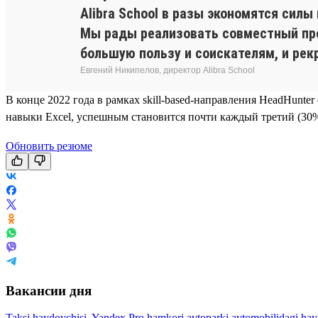
Alibra School в разы экономятся силы
Мы рады реализовать совместный прое
большую пользу и соискателям, и рек
Евгений Никипелов, директор Alibra School
В конце 2022 года в рамках skill-based-направления HeadHunte
навыки Excel, успешным становится почти каждый третий (30%
Обновить резюме
Вакансии дня
Taksi haydovchisi, Yandex Pro hamkori avtoparki avtomobilidagi ha