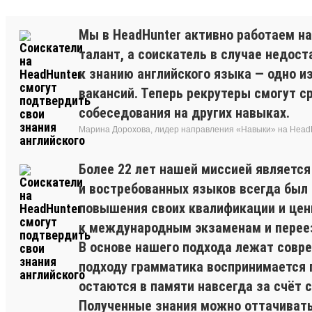
Мы в HeadHunter активно работаем н
талант, а соискатель в случае недос
к знанию английского языка — одно и
вакансий. Теперь рекрутеры смогут 
собеседования на других навыках.
Марина Дорохова, лидер направления «Навыки» на Head
Более 22 лет нашей миссией являетс
и востребованных языков всегда был и
повышения своих квалификации и цен
к международным экзаменам и перее
В основе нашего подхода лежат совр
подходу грамматика воспринимается 
остаются в памяти навсегда за счёт
Полученные знания можно оттачивать 