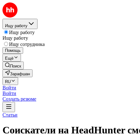
Ищу работу
Ищу работу
Ищу работу
Ищу сотрудника
Помощь
Ещё
Поиск
Зарафшан
RU
Войти
Войти
Создать резюме
Статьи
Соискатели на HeadHunter см