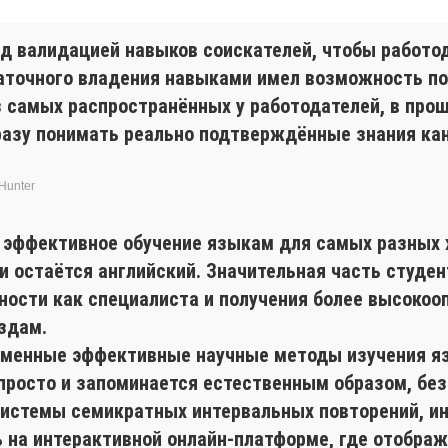
ад валидацией навыков соискателей, чтобы работ
таточного владения навыками имел возможность по
з самых распространённых у работодателей, в прош
сразу понимать реально подтверждённые знания ка
Hunter
я эффективное обучение языкам для самых разных
 остаётся английский. Значительная часть студент
ности как специалиста и получения более высокоо
здам.
еменные эффективные научные методы изучения яз
просто и запоминается естественным образом, без
 системы семикратных интервальных повторений, и
на интерактивной онлайн-платформе, где отобража