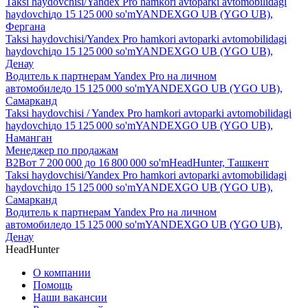
Taksi haydovchisi/Yandex Pro hamkori avtoparki avtomobilidagi
haydovchi
до
15 125 000
so'm
YANDEXGO UB (YGO UB),
Фергана
Taksi haydovchisi/Yandex Pro hamkori avtoparki avtomobilidagi
haydovchi
до
15 125 000
so'm
YANDEXGO UB (YGO UB),
Денау
Водитель к партнерам Yandex Pro на личном
автомобиле
до
15 125 000
so'm
YANDEXGO UB (YGO UB),
Самарканд
Taksi haydovchisi / Yandex Pro hamkori avtoparki avtomobilidagi
haydovchi
до
15 125 000
so'm
YANDEXGO UB (YGO UB),
Наманган
Менеджер по продажам
B2B
от
7 200 000
до
16 800 000
so'm
HeadHunter, Ташкент
Taksi haydovchisi/Yandex Pro hamkori avtoparki avtomobilidagi
haydovchi
до
15 125 000
so'm
YANDEXGO UB (YGO UB),
Самарканд
Водитель к партнерам Yandex Pro на личном
автомобиле
до
15 125 000
so'm
YANDEXGO UB (YGO UB),
Денау
HeadHunter
О компании
Помощь
Наши вакансии