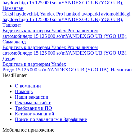
haydovchi
до
15 125 000
so'm
YANDEXGO UB (YGO UB),
Наманган
Taksi haydovchisi, Yandex Pro hamkori avtoparki avtomobilidagi
haydovchi
до
15 125 000
so'm
YANDEXGO UB (YGO UB),
Ташкент
Водитель к партнерам Yandex Pro на личном
автомобиле
до
15 125 000
so'm
YANDEXGO UB (YGO UB),
Самарканд
Водитель к партнерам Yandex Pro на личном
автомобиле
до
15 125 000
so'm
YANDEXGO UB (YGO UB),
Денау
Водитель к партнерам Yandex
Pro
до
15 125 000
so'm
YANDEXGO UB (YGO UB), Наманган
HeadHunter
О компании
Помощь
Наши вакансии
Реклама на сайте
Требования к ПО
Каталог компаний
Поиск по вакансиям в Зарафшане
Мобильное приложение