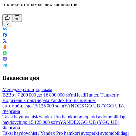
отклики от подходящих кандидатов.
3
Вакансии дня
Менеджер по продажам
B2B
от
7 200 000
до
16 800 000
so'm
HeadHunter, Ташкент
Водитель к партнерам Yandex Pro на личном
автомобиле
до
15 125 000
so'm
YANDEXGO UB (YGO UB),
Фергана
Taksi haydovchisi/Yandex Pro hamkori avtoparki avtomobilidagi
haydovchi
до
15 125 000
so'm
YANDEXGO UB (YGO UB),
Фергана
Taksi haydovchisi / Yandex Pro hamkori avtoparki avtomobilidagi