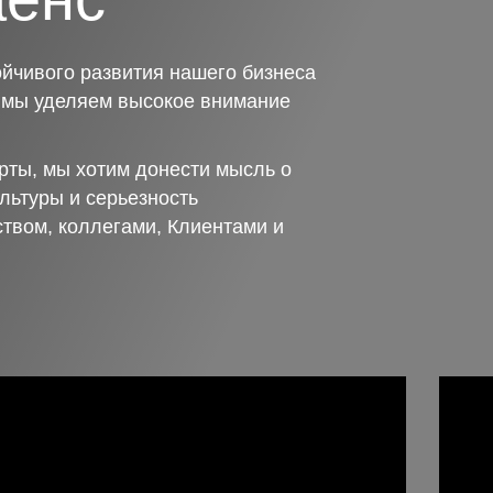
йчивого развития нашего бизнеса
о мы уделяем высокое внимание
рты, мы хотим донести мысль о
льтуры и серьезность
ством, коллегами, Клиентами и