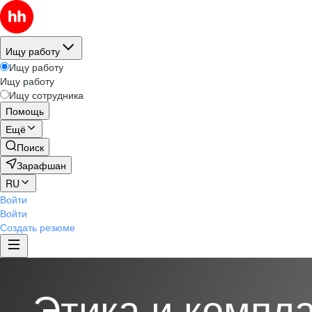
Ищу работу
Ищу работу
Ищу работу
Ищу сотрудника
Помощь
Ещё
Поиск
Зарафшан
RU
Войти
Войти
Создать резюме
Этика и компл