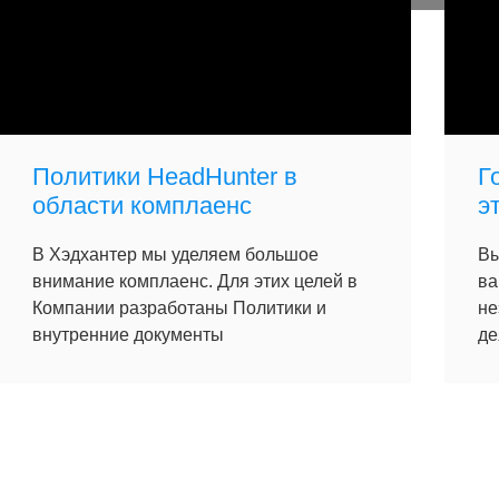
Политики HeadHunter в
Г
области комплаенс
э
В Хэдхантер мы уделяем большое
Вы
внимание комплаенс. Для этих целей в
ва
Компании разработаны Политики и
не
внутренние документы
де