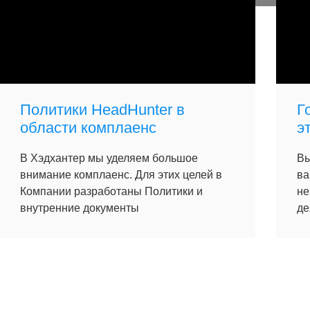
Политики HeadHunter в
Г
области комплаенс
э
В Хэдхантер мы уделяем большое
Вы
внимание комплаенс. Для этих целей в
ва
Компании разработаны Политики и
не
внутренние документы
де