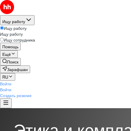
Ищу работу
Ищу работу
Ищу работу
Ищу сотрудника
Помощь
Ещё
Поиск
Зарафшан
RU
Войти
Войти
Создать резюме
Этика и компл