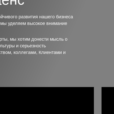
йчивого развития нашего бизнеса
о мы уделяем высокое внимание
рты, мы хотим донести мысль о
льтуры и серьезность
ством, коллегами, Клиентами и