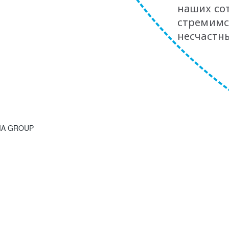
наших со
стремимс
несчастны
SIA GROUP