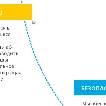
О
ся в
оцесс
я
ь в 5
зводить
иды
ельное
 сокращая
 и
БЕЗОПА
Мы обес