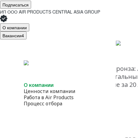
Подписаться
ИП ООО AIR PRODUCTS CENTRAL ASIA GROUP
О компании
Вакансии
4
Air Products Uzbekistan
- Бронза:
«Turnaround (TAR) – Капитальн
масштабное обслуживание за 20 
О компании
Ценности компании
Работа в Air Products
Процесс отбора