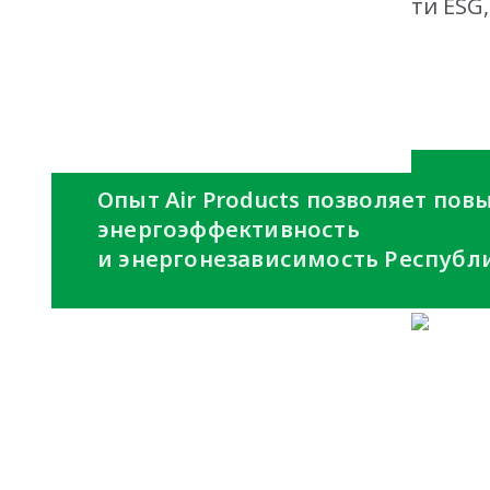
AmCham - премия в области ESG
plant
Опыт Air Products позволяет по
энергоэффективность
и энергонезависимость Республи