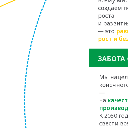
всему мир
создаем п
роста
и развития
— это
рав
рост и бе
ЗАБОТА
Мы нацел
конечного
—
на
качест
производ
К 2050 го
свести вс