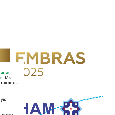
пания
в.
Мы
ставлены
ную
сности