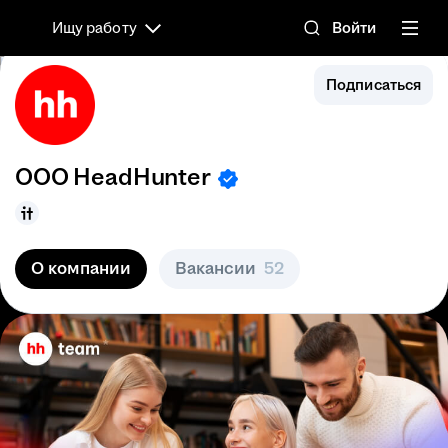
Ищу работу
Войти
Подписаться
ООО
HeadHunter
О компании
Вакансии
52