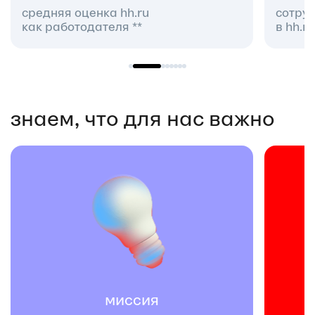
сотрудников уже работают
с
в hh.ru
п
знаем, что для нас важно
команда