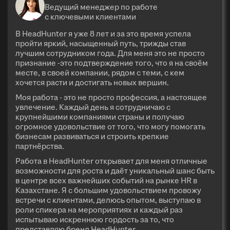
Ведущий менеджер по работе
с ключевыми клиентами
В HeadHunter я уже 8 лет и за это время успела
пройти яркий, насыщенный путь, трижды став
лучшим сотрудником года. Для меня это не просто
признание -это подтверждение того, что я на своём
месте, в своей компании, рядом с теми, с кем
хочется расти и достигать новых вершин.
Моя работа - это не просто профессия, а настоящее
увлечение. Каждый день я сотрудничаю с
крупнейшими компаниями страны и получаю
огромное удовольствие от того, что могу помогать
бизнесам развиваться и строить крепкие
партнёрства.
Работа в HeadHunter открывает для меня отличные
возможности для роста и даёт уникальный шанс быть
в центре всех важнейших событий на рынке HR в
Казахстане. Я с большим удовольствием провожу
встречи с клиентами, делюсь опытом, выступаю в
роли спикера на мероприятиях и каждый раз
испытываю искреннюю гордость за то, что
представляю бренд HeadHunter.