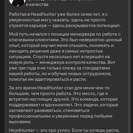
и качества
Работая в HeadHunter уже более семи лет, я с
уверенностью могу сказать: здесь не просто
строится карьера — здесь раскрывается потенциал.
Мой путь начался с позиции менеджера по работе с
ключевыми клиентами. Это был невероятно ценный
опыт, который научил меня слышать, понимать и
находить решения даже в самых непростых
ситуациях. Спустя несколько лет я перешёл на
новую роль — менеджера контроля качества. Вот
уже три года я не только слежу за стандартами
нашей работы, но и обучаю новых сотрудников,
помогая им адаптироваться и расти.
За это время HeadHunter стал для меня чем-то
большим, чем просто работа. Это место, где я
встретил настоящих друзей. Это команда, которая
поддерживает и вдохновляет. Это задачи, которые
заставляют развиваться, становиться
профессиональнее и увереннее перед любыми
вызовами.
HeadHunter — это про успех. Если ты хочешь расти,