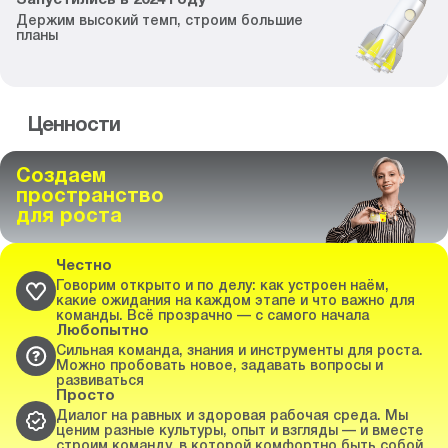
Запустились
в
2024
году
Держим высокий темп,
строим большие
планы
Ценности
Создаем
пространство
для роста
Честно
Говорим открыто и по делу: как устроен наём,
какие ожидания на каждом этапе и что важно для
команды. Всё прозрачно — с самого начала
Любопытно
Сильная команда, знания и инструменты для роста.
Можно пробовать новое, задавать вопросы и
развиваться
Просто
Диалог на равных и здоровая рабочая среда. Мы
ценим разные культуры, опыт и взгляды — и вместе
строим команду, в которой комфортно быть собой