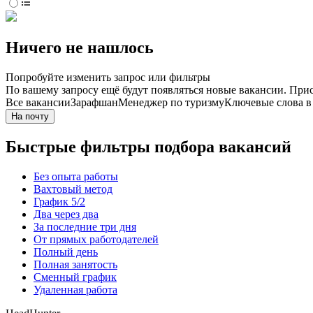
Ничего не нашлось
Попробуйте изменить запрос или фильтры
По вашему запросу ещё будут появляться новые вакансии. При
Все вакансии
Зарафшан
Менеджер по туризму
Ключевые слова в
На почту
Быстрые фильтры подбора вакансий
Без опыта работы
Вахтовый метод
График 5/2
Два через два
За последние три дня
От прямых работодателей
Полный день
Полная занятость
Сменный график
Удаленная работа