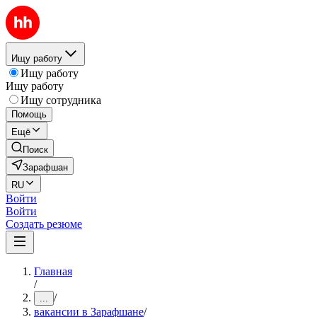
Ищу работу
Ищу работу
Ищу работу
Ищу сотрудника
Помощь
Ещё
Поиск
Зарафшан
RU
Войти
Войти
Создать резюме
Главная
/
/
...
вакансии в Зарафшане
/