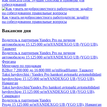
Как описать себя: лучшие способы и примеры для
собеседований
Как узнать недобросовестного работодателя: задайте
на собеседовании правильные вопросы
Вакансии дня
Водитель к партнерам Yandex Pro на личном
автомобиле
до
15 125 000
so'm
YANDEXGO UB (YGO UB),
Ташкент
Водитель к партнерам Yandex Pro на личном
автомобиле
до
15 125 000
so'm
YANDEXGO UB (YGO UB),
Фергана
Менеджер по продажам
B2B
от
7 200 000
до
16 800 000
so'm
HeadHunter, Ташкент
Taksi haydovchisi / Yandex Pro hamkori avtoparki avtomobilidagi
haydovchi
до
15 125 000
so'm
YANDEXGO UB (YGO UB),
Наманган
Taksi haydovchisi/Yandex Pro hamkori avtoparki avtomobilidagi
haydovchi
до
15 125 000
so'm
YANDEXGO UB (YGO UB),
Самарканд
Водитель к партнерам Yandex
Pro
до
15 125 000
so'm
YANDEXGO UB (YGO UB), Наманган