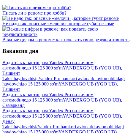
Писать ли в резюме про хобби?
Не надо так: опасные «мелочи», которые губят резюме
Важные цифры в резюме: как показать свою результативность
Вакансии дня
Водитель к партнерам Yandex Pro на личном
автомобиле
до
15 125 000
so'm
YANDEXGO UB (YGO UB),
Ташкент
Taksi haydovchisi, Yandex Pro hamkori avtoparki avtomobilidagi
haydovchi
до
15 125 000
so'm
YANDEXGO UB (YGO UB),
Ташкент
Водитель к партнерам Yandex Pro на личном
автомобиле
до
15 125 000
so'm
YANDEXGO UB (YGO UB),
Самарканд
Водитель к партнерам Yandex Pro на личном
автомобиле
до
15 125 000
so'm
YANDEXGO UB (YGO UB),
Денау
Taksi haydovchisi/Yandex Pro hamkori avtoparki avtomobilidagi
haydovchi
до
15 125 000
so'm
YANDEXGO UB (YGO UB),