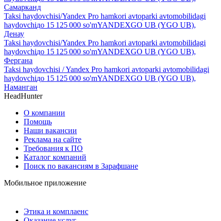
Самарканд
Taksi haydovchisi/Yandex Pro hamkori avtoparki avtomobilidagi
haydovchi
до
15 125 000
so'm
YANDEXGO UB (YGO UB),
Денау
Taksi haydovchisi/Yandex Pro hamkori avtoparki avtomobilidagi
haydovchi
до
15 125 000
so'm
YANDEXGO UB (YGO UB),
Фергана
Taksi haydovchisi / Yandex Pro hamkori avtoparki avtomobilidagi
haydovchi
до
15 125 000
so'm
YANDEXGO UB (YGO UB),
Наманган
HeadHunter
О компании
Помощь
Наши вакансии
Реклама на сайте
Требования к ПО
Каталог компаний
Поиск по вакансиям в Зарафшане
Мобильное приложение
Этика и комплаенс
Оказание услуг